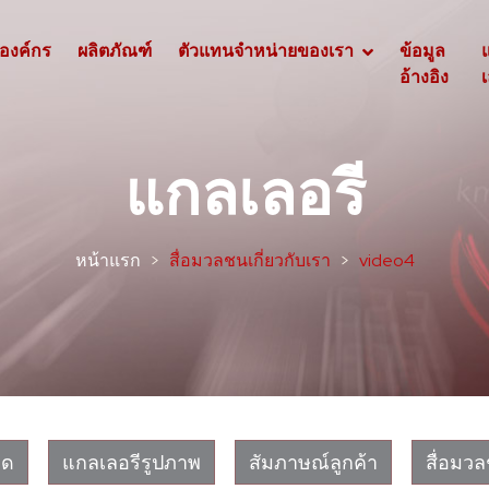
องค์กร
ผลิตภัณฑ์
ตัวแทนจำหน่ายของเรา
ข้อมูล
อ้างอิง
เ
แกลเลอรี
หน้าแรก
สื่อมวลชนเกี่ยวกับเรา
video4
มด
แกลเลอรีรูปภาพ
สัมภาษณ์ลูกค้า
สื่อมวล